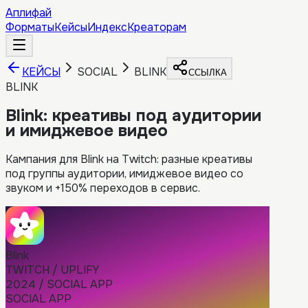
Аплифай
Форматы
Кейсы
Индекс
Креаторам
КЕЙСЫ
SOCIAL
BLINK
ССЫЛКА
BLINK
Blink: креативы под аудитории
и имиджевое видео
Кампания для Blink на Twitch: разные креативы
под группы аудитории, имиджевое видео со
звуком и +150% переходов в сервис.
Blink
TWITCH / UPLIFY
2024 / SOCIAL APP
SOCIAL APP