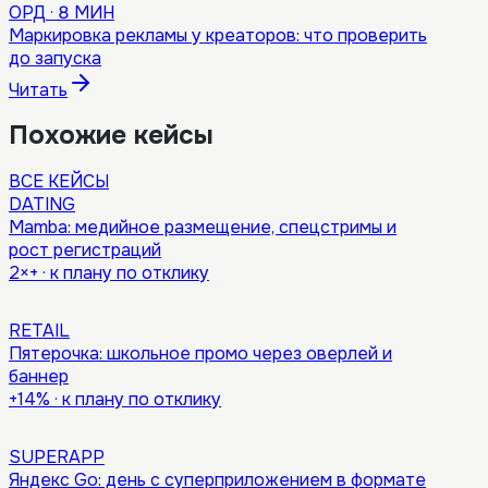
ОРД
·
8 МИН
Маркировка рекламы у креаторов: что проверить
до запуска
Читать
Похожие кейсы
ВСЕ КЕЙСЫ
DATING
Mamba: медийное размещение, спецстримы и
рост регистраций
2×+
·
к плану по отклику
RETAIL
Пятерочка: школьное промо через оверлей и
баннер
+14%
·
к плану по отклику
SUPERAPP
Яндекс Go: день с суперприложением в формате