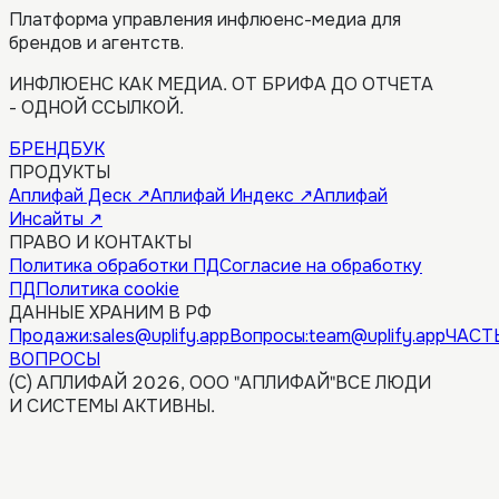
Платформа управления инфлюенс-медиа для
брендов и агентств.
ИНФЛЮЕНС КАК МЕДИА. ОТ БРИФА ДО ОТЧЕТА
- ОДНОЙ ССЫЛКОЙ.
БРЕНДБУК
ПРОДУКТЫ
Аплифай Деск
↗
Аплифай Индекс
↗
Аплифай
Инсайты
↗
ПРАВО И КОНТАКТЫ
Политика обработки ПД
Согласие на обработку
ПД
Политика cookie
ДАННЫЕ ХРАНИМ В РФ
Продажи:
sales@uplify.app
Вопросы:
team@uplify.app
ЧАСТ
ВОПРОСЫ
(C) АПЛИФАЙ 2026, ООО "АПЛИФАЙ"
ВСЕ ЛЮДИ
И СИСТЕМЫ АКТИВНЫ.