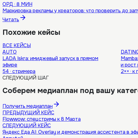
ОРД
·
8 МИН
Маркировка рекламы у креаторов: что проверить до зап
Читать
Похожие кейсы
ВСЕ КЕЙСЫ
AUTO
DATIN
LADA Iskra: имиджевый запуск в прямом
Mamba:
эфире
и рост
54
·
стримера
2×+
·
к 
СЛЕДУЮЩИЙ ШАГ
Соберем медиаплан под вашу катего
Получить медиаплан
ПРЕДЫДУЩИЙ КЕЙС
Flowwow: спецстримы к 8 Марта
СЛЕДУЮЩИЙ КЕЙС
Яндекс Еда AI: Overlay и демонстрация ассистента в эф