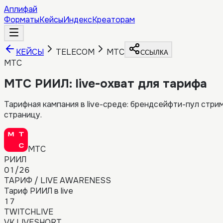
Аплифай
Форматы
Кейсы
Индекс
Креаторам
КЕЙСЫ
TELECOM
МТС
ССЫЛКА
МТС
МТС РИИЛ: live-охват для тарифа
Тарифная кампания в live-среде: брендсейфти-пул стри
страницу.
МТС
РИИЛ
01/26
ТАРИФ / LIVE AWARENESS
Тариф РИИЛ в live
17
TWITCH
LIVE
VK LIVE
SHORT