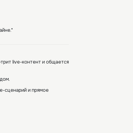
айне.
"
трит live-контент и общается
дом.
ve-сценарий и прямое