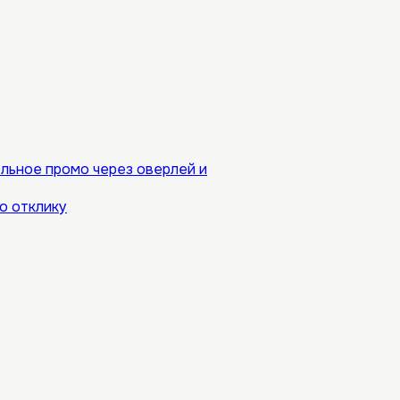
ольное промо через оверлей и
по отклику