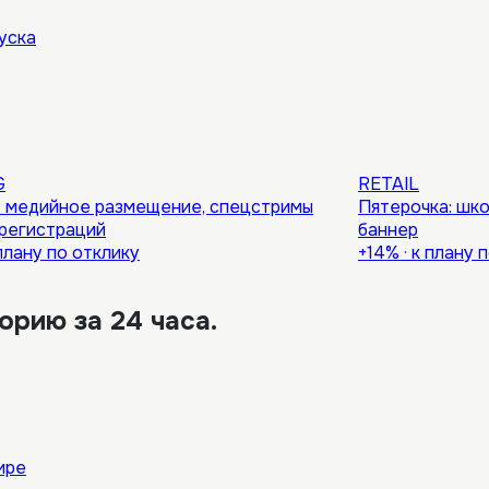
уска
G
RETAIL
 медийное размещение, спецстримы
Пятерочка: шк
 регистраций
баннер
плану по отклику
+14%
·
к плану 
рию за 24 часа.
ире