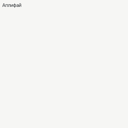
Аплифай